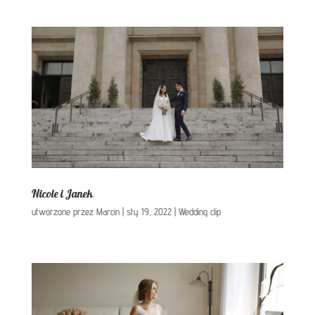
Nicole i Janek
utworzone przez
Marcin
|
sty 19, 2022
|
Wedding clip