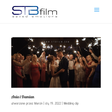
Ania i Damian
utworzone przez
Marcin
|
sty 19, 2022
|
Wedding clip