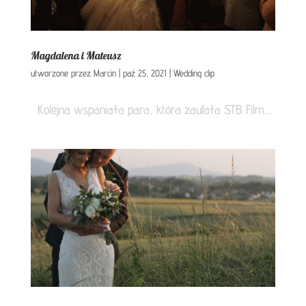
Magdalena i Mateusz
utworzone przez
Marcin
|
paź 25, 2021
|
Wedding clip
Kolejna wspaniała para, która zaufała STB Film....