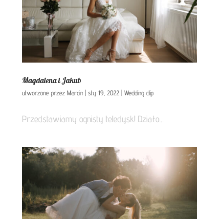
Magdalena i Jakub
utworzone przez
Marcin
|
sty 19, 2022
|
Wedding clip
Przedstawiamy ognisty teledysk! Działo...