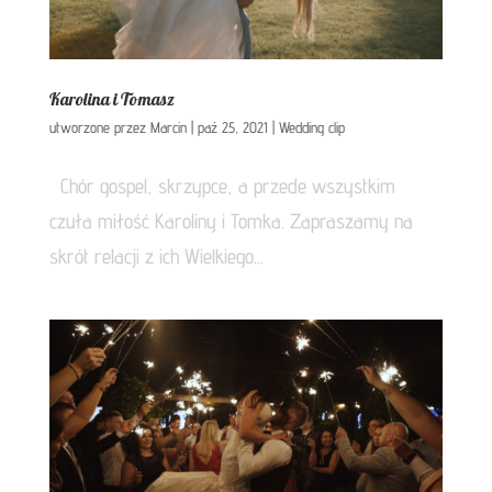
Karolina i Tomasz
utworzone przez
Marcin
|
paź 25, 2021
|
Wedding clip
Chór gospel, skrzypce, a przede wszystkim
czuła miłość Karoliny i Tomka. Zapraszamy na
skrót relacji z ich Wielkiego...